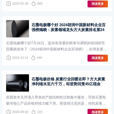
钢铁行业方大炭素的核心产品为石墨电极（占营收约70%），主
2025-02-26
485
阅读更多
要用于电弧炉炼钢。随着全球碳中和推···
石墨电极哪个好 2024胡润中国新材料企业百
强榜揭晓：炭素领域龙头方大炭素排名第24
石墨电极哪个好7月26日，提供有质量的榜单与调研的胡润研究
院重磅发布了《2024胡润中国新材料企业百强榜》，全球炭素行
业细分龙头方大炭素位列第24名，成为中国新材料领域最具价值
2024-12-11
440
阅读更多
的非国有企业之一。上榜的中国新材料···
石墨电极价格 炭素行业回暖在即？方大炭素
净利缩水至六千万，却逆势回笼45亿现金
前期资本无序涌入带来的产能结构性过剩集中爆发，导致石墨电
极等核心产品价格持续大幅下滑。更值得注意的是，传统炭素制
品的出口正在爆发：山西亮宇炭素披露，2026年出口额预计从20
2026-08-04
119
阅读更多