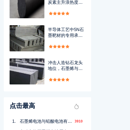
炭素主升浪热度渐
消，细察‘磨底’与‘破
位’性质别
7
半导体工艺中5N石
墨靶材的专用承载
盘
8
冲击人造钻石龙头
地位，石墨烯与光
纤材料双概念获主
力数亿资金抢筹
点击最高
石墨烯电池与铅酸电池有何区别？性能对比全解析
3910