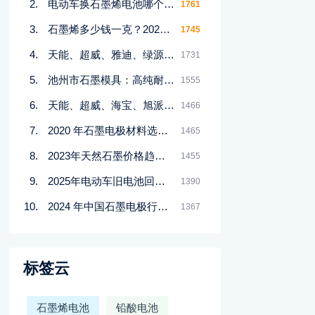
电动车换石墨烯电池哪个品牌好？2023年十大品牌排行榜揭晓
1761
石墨烯多少钱一克？2023年最新价格及市场行情分析
1745
天能、超威、雅迪、绿源石墨烯电池耐用性对比：详细数据分析揭示答案
1731
池州市石墨模具：高纯耐腐蚀烧结石墨模具的优缺点有哪些？
1555
天能、超威、海宝、旭派石墨烯电池寿命与质量对比：哪个品牌更耐用？
1466
2020 年石墨电极材料选择标准的全面解析
1465
2023年天然石墨价格趋势及市场分析，了解最新行情
1455
2025年电动车旧电池回收价揭秘：48V/60V/72V各值多少钱？
1390
2024 年中国石墨电极行业深度研究报告：华经产业研究院重磅发布
1367
标签云
石墨烯电池
铅酸电池