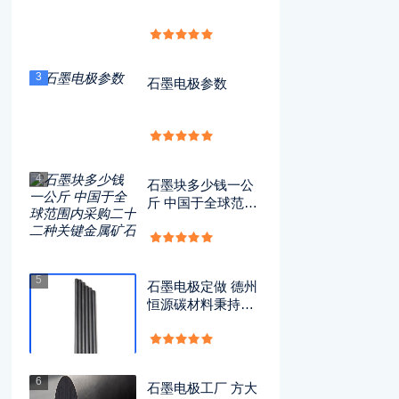
3
石墨电极参数
4
石墨块多少钱一公
斤 中国于全球范围
内采购二十二种关
键金属矿石
5
石墨电极定做 德州
恒源碳材料秉持理
念，推进企业迈向
绿色低碳转型新征
程
6
石墨电极工厂 方大