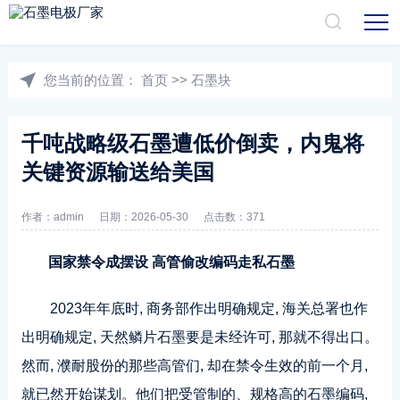
您当前的位置：
首页
>>
石墨块
千吨战略级石墨遭低价倒卖，内鬼将
关键资源输送给美国
作者：admin
日期：2026-05-30
点击数：371
国家禁令成摆设 高管偷改编码走私
石墨
2023年年底时, 商务部作出明确规定, 海关总署也作
出明确规定, 天然鳞片石墨要是未经许可, 那就不得出口。
然而, 濮耐股份的那些高管们, 却在禁令生效的前一个月,
就已然开始谋划。他们把受管制的、规格高的石墨编码,