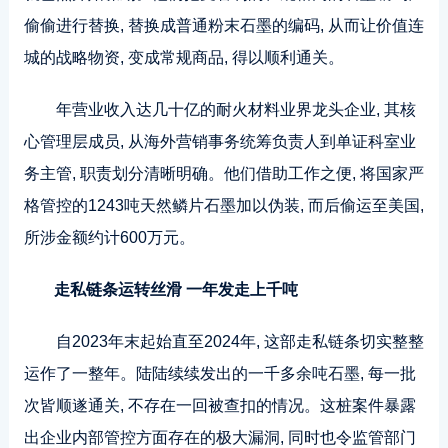
偷偷进行替换, 替换成普通粉末石墨的编码, 从而让价值连
城的
战略物资
, 变成常规商品, 得以顺利通关。
年营业收入达几十亿的耐火材料业界龙头企业, 其核
心管理层成员, 从海外营销事务统筹负责人到单证科室业
务主管, 职责划分清晰明确。他们借助工作之便, 将国家严
格管控的1243吨天然鳞片石墨加以伪装, 而后偷运至美国,
所涉金额约计600万元。
走私链条运转丝滑 一年发走上千吨
自2023年末起始直至2024年, 这部走私链条切实整整
运作了一整年。陆陆续续发出的一千多余吨石墨, 每一批
次皆顺遂通关, 不存在一回被查扣的情况。这桩案件暴露
出企业内部管控方面存在的极大漏洞, 同时也令监管部门