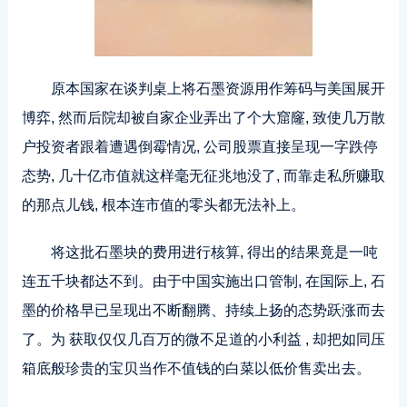
原本国家在谈判桌上将石墨资源用作筹码与美国展开
博弈, 然而后院却被自家企业弄出了个大窟窿, 致使几万散
户投资者跟着遭遇倒霉情况, 公司股票直接呈现一字跌停
态势, 几十亿市值就这样毫无征兆地没了, 而靠走私所赚取
的那点儿钱, 根本连市值的零头都无法补上。
将这批
石墨块
的费用进行核算, 得出的结果竟是一吨
连五千块都达不到。由于中国实施出口管制, 在国际上, 石
墨的价格早已呈现出不断翻腾、持续上扬的态势跃涨而去
了。为 获取仅仅几百万的微不足道的小利益 , 却把如同压
箱底般珍贵的宝贝当作不值钱的白菜以低价售卖出去。