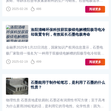
炭砖、等静压石墨等炭素新材料的生产与销售。石墨电极需求与
钢铁行业方大炭素的核心产品为石墨电极（占营收约70%），主
2025-02-26
486
阅读更多
要用于电弧炉炼钢。随着全球碳中和推···
洛阳清峰环保科技获双极镁电解槽阳极导电冷
却装置专利，有效延长石墨电极寿命
金融界2025年1月22日消息，国家知识产权局信息显示，石墨电
极厂家取得一项名为“一种用于双极镁电解槽的阳极导电冷却装
置”的专利
2025-02-19
499
阅读更多
石墨能用于制作铅笔芯，是利用了石墨的什么
性质？
物理性质:石墨质地柔软易削,石墨还有润滑性书写方便；至于高考
为什么要用2B铅笔的话，是利用它的导电性。化学性质：因为石