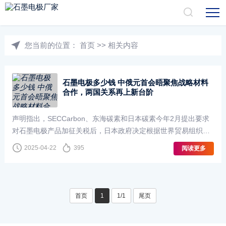
您当前的位置：
首页
>>
相关内容
石墨电极多少钱 中俄元首会晤聚焦战略材料
合作，两国关系再上新台阶
声明指出，SECCarbon、东海碳素和日本碳素今年2月提出要求
对石墨电极产品加征关税后，日本政府决定根据世界贸易组织协
议和国内法律展开调查。除了石墨电极，中俄在特种石墨材料、
2025-04-22
395
阅读更多
特种石墨制品产业也有巨大的贸易以及···
首页
1
1/1
尾页