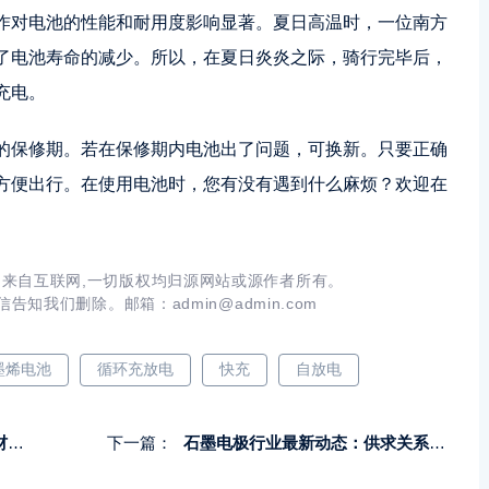
作对电池的性能和耐用度影响显著。夏日高温时，一位南方
了电池寿命的减少。所以，在夏日炎炎之际，骑行完毕后，
充电。
的保修期。若在保修期内电池出了问题，可换新。只要正确
方便出行。在使用电池时，您有没有遇到什么麻烦？欢迎在
来自互联网,一切版权均归源网站或源作者所有。
信告知我们删除。邮箱：
admin@admin.com
墨烯电池
循环充放电
快充
自放电
24
下一篇：
石墨电极行业最新动态：供求关系稳定，后市反转机会与福建老板收购事件解析