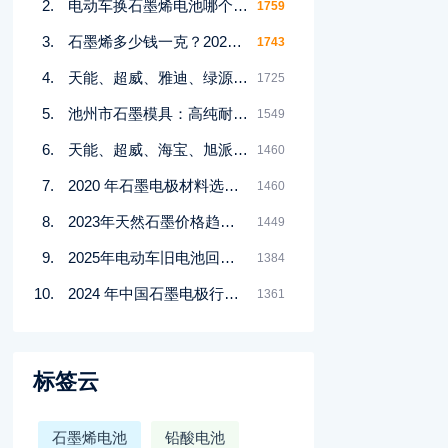
电动车换石墨烯电池哪个品牌好？2023年十大品牌排行榜揭晓
1759
石墨烯多少钱一克？2023年最新价格及市场行情分析
1743
天能、超威、雅迪、绿源石墨烯电池耐用性对比：详细数据分析揭示答案
1725
池州市石墨模具：高纯耐腐蚀烧结石墨模具的优缺点有哪些？
1549
天能、超威、海宝、旭派石墨烯电池寿命与质量对比：哪个品牌更耐用？
1460
2020 年石墨电极材料选择标准的全面解析
1460
2023年天然石墨价格趋势及市场分析，了解最新行情
1449
2025年电动车旧电池回收价揭秘：48V/60V/72V各值多少钱？
1384
2024 年中国石墨电极行业深度研究报告：华经产业研究院重磅发布
1361
标签云
石墨烯电池
铅酸电池