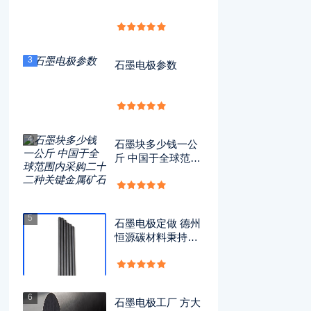
3
石墨电极参数
4
石墨块多少钱一公
斤 中国于全球范围
内采购二十二种关
键金属矿石
5
石墨电极定做 德州
恒源碳材料秉持理
念，推进企业迈向
绿色低碳转型新征
程
6
石墨电极工厂 方大