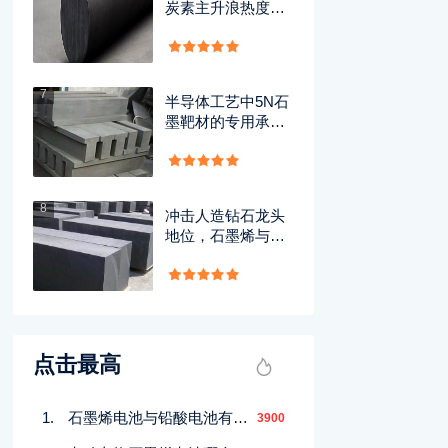
炭素主升浪热度渐
消，细察‘磨底’与‘破
位’性质别
7
半导体工艺中5N石
墨靶材的专用承载
盘
8
冲击人造钻石龙头
地位，石墨烯与光
纤材料双概念获主
力数亿资金抢筹
点击最高
石墨烯电池与铅酸电池有何区别？性能对比全解析
3900