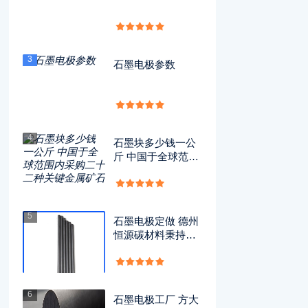
3
石墨电极参数
4
石墨块多少钱一公
斤 中国于全球范围
内采购二十二种关
键金属矿石
5
石墨电极定做 德州
恒源碳材料秉持理
念，推进企业迈向
绿色低碳转型新征
程
6
石墨电极工厂 方大