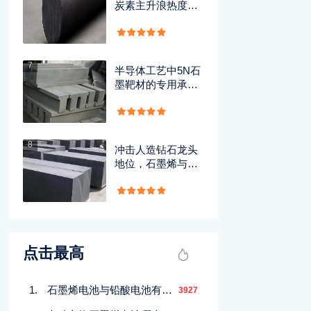
炭素主升浪热度渐
消，细察‘磨底’与‘破
位’性质别
7
半导体工艺中5N石
墨靶材的专用承载
盘
8
冲击人造钻石龙头
地位，石墨烯与光
纤材料双概念获主
力数亿资金抢筹
点击最高
石墨烯电池与铅酸电池有何区别？性能对比全解析
3927