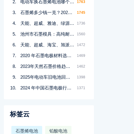
电动车换石墨烯电池哪个品牌好？2023年十大品牌排行榜揭晓
1763
石墨烯多少钱一克？2023年最新价格及市场行情分析
1745
天能、超威、雅迪、绿源石墨烯电池耐用性对比：详细数据分析揭示答案
1736
池州市石墨模具：高纯耐腐蚀烧结石墨模具的优缺点有哪些？
1560
天能、超威、海宝、旭派石墨烯电池寿命与质量对比：哪个品牌更耐用？
1472
2020 年石墨电极材料选择标准的全面解析
1469
2023年天然石墨价格趋势及市场分析，了解最新行情
1462
2025年电动车旧电池回收价揭秘：48V/60V/72V各值多少钱？
1398
2024 年中国石墨电极行业深度研究报告：华经产业研究院重磅发布
1371
标签云
石墨烯电池
铅酸电池