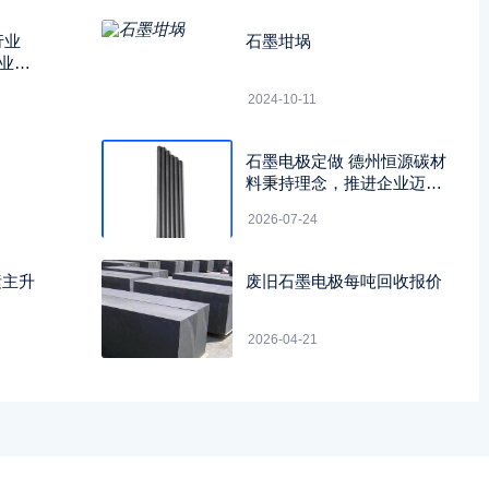
行业
石墨坩埚
业研
2024-10-11
石墨电极定做 德州恒源碳材
料秉持理念，推进企业迈向
绿色低碳转型新征程
2026-07-24
素主升
废旧石墨电极每吨回收报价
2026-04-21