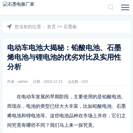
您当前的位置：
首页
>>
石墨板
电动车电池大揭秘：铅酸电池、石墨
烯电池与锂电池的优劣对比及实用性
分析
作者：admin
日期：2024-12-21
点击数：625
在电动车发展的早期阶段，主要使用的是铅酸电池。
而现在，电池的类型已经大大丰富，比如铅酸电池、石墨
烯电池和锂电池等。这些电池品种在市场上并存，它们之
间究竟有哪些不同？我们马上来一探究竟。