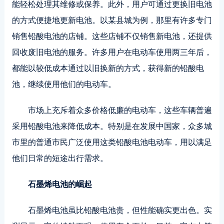
能轻松处理其维修或保养。此外，用户可通过更换旧电池
的方式便捷地更新电池。以某县城为例，那里有许多专门
销售铅酸电池的店铺。这些店铺不仅销售新电池，还提供
回收废旧电池的服务。许多用户在电动车使用两三年后，
都能以较低成本通过以旧换新的方式，获得新的铅酸电
池，继续使用他们的电动车。
市场上充斥着众多价格低廉的电动车，这些车辆普遍
采用铅酸电池来降低成本。特别是在发展中国家，众多城
市里的普通市民广泛使用这类铅酸电池电动车，用以满足
他们日常的短途出行需求。
石墨烯电池的崛起
石墨烯电池虽比铅酸电池贵，但性能确实更出色。实