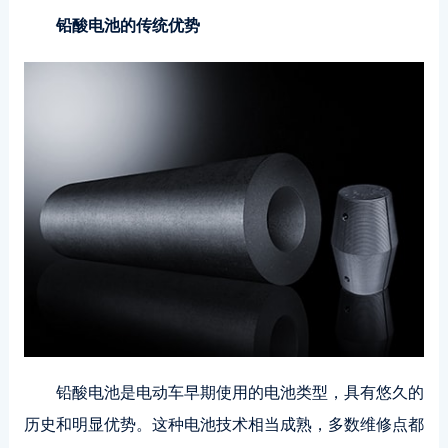
铅酸电池的传统优势
铅酸电池是电动车早期使用的电池类型，具有悠久的
历史和明显优势。这种电池技术相当成熟，多数维修点都