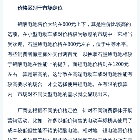
价格区别于市场定位
铅酸电池售价大约在600元上下，算是性价比较高的
选项。在小型电动车或对价格极为敏感的市场中，它相当
受欢迎。石墨烯电池价格在800元左右，位于中等水平。
有些消费者愿意额外支付两百元，以换取石墨烯电池相较
于铅酸电池在性能上的提升。而锂电池价格则在1200元
左右，算是最高的。这导致在高端电动车或对电池性能有
较高要求的场合，才会选择使用锂电池。在有限的预算
内，市场对不同类型电池的需求就会显现出来。
厂商会根据不同的价格定位，针对不同消费群体开展
营销活动。比如，许多以低价销售的电动车标榜其使用了
成本较低但性能不错的铅酸电池。相对地，锂电池因价格