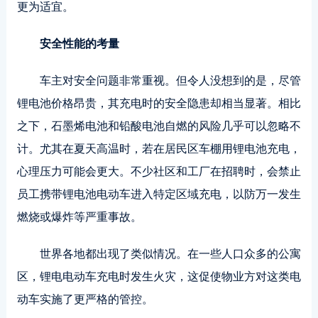
更为适宜。
安全性能的考量
车主对安全问题非常重视。但令人没想到的是，尽管
锂电池价格昂贵，其充电时的安全隐患却相当显著。相比
之下，石墨烯电池和铅酸电池自燃的风险几乎可以忽略不
计。尤其在夏天高温时，若在居民区车棚用锂电池充电，
心理压力可能会更大。不少社区和工厂在招聘时，会禁止
员工携带锂电池电动车进入特定区域充电，以防万一发生
燃烧或爆炸等严重事故。
世界各地都出现了类似情况。在一些人口众多的公寓
区，锂电电动车充电时发生火灾，这促使物业方对这类电
动车实施了更严格的管控。