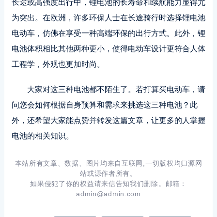
长途或高强度出行中，锂电池的长寿命和续航能力显得尤
为突出。在欧洲，许多环保人士在长途骑行时选择锂电池
电动车，仿佛在享受一种高端环保的出行方式。此外，锂
电池体积相比其他两种更小，使得电动车设计更符合人体
工程学，外观也更加时尚。
大家对这三种电池都不陌生了。若打算买电动车，请
问您会如何根据自身预算和需求来挑选这三种电池？此
外，还希望大家能点赞并转发这篇文章，让更多的人掌握
电池的相关知识。
本站所有文章、数据、图片均来自互联网,一切版权均归源网
站或源作者所有。
如果侵犯了你的权益请来信告知我们删除。邮箱：
admin@admin.com